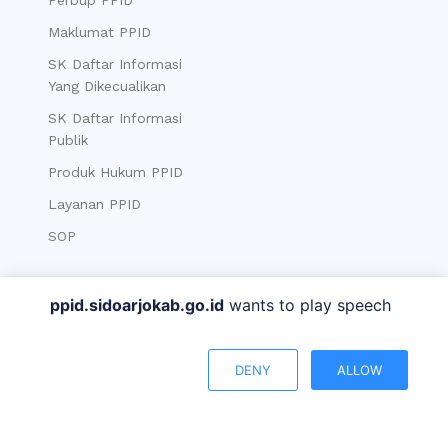
Perbup PPID
Maklumat PPID
SK Daftar Informasi
Yang Dikecualikan
SK Daftar Informasi
Publik
Produk Hukum PPID
Layanan PPID
SOP
Berita
Informasi
ppid.sidoarjokab.go.id
wants to play speech
Berita PPID
Data Statistik
180
Berita
Data Sektoral
DENY
ALLOW
Berita Kab. Sidoarjo
BPS Kabupaten
Sidoarjo
Pengumuman