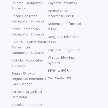
Sejarah Kabupaten
Layanan Informasi
Sidoarjo
Permohonan
Letak Geografis
Informasi Publik
Kabupaten Sidoarjo
Keberatan Informasi
Profil Pemerintah
Publik
Kabupaten Sidoarjo
Sengketa Informasi
LHKPN Pejabat Publik
Publik
Pemerintah
Layanan Pengaduan
Kabupaten Sidoarjo
Whistle Blowing
Visi Misi Kabupaten
System
Sidoarjo
SP4N LAPOR
Bagan Struktur
Call Center 112
Organisasi Pemerintah
Kab Sidoarjo
Struktur Organisasi
Unit Kerja
Tupoksi Pemerintah