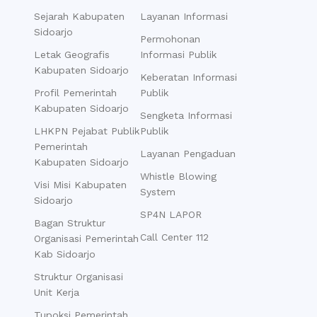
Sejarah Kabupaten
Layanan Informasi
Sidoarjo
Permohonan
Letak Geografis
Informasi Publik
Kabupaten Sidoarjo
Keberatan Informasi
Profil Pemerintah
Publik
Kabupaten Sidoarjo
Sengketa Informasi
LHKPN Pejabat Publik
Publik
Pemerintah
Layanan Pengaduan
Kabupaten Sidoarjo
Whistle Blowing
Visi Misi Kabupaten
System
Sidoarjo
SP4N LAPOR
Bagan Struktur
Call Center 112
Organisasi Pemerintah
Kab Sidoarjo
Struktur Organisasi
Unit Kerja
Tupoksi Pemerintah