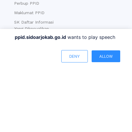
Perbup PPID
Maklumat PPID
SK Daftar Informasi
Yang Dikecualikan
ppid.sidoarjokab.go.id
wants to play speech
SK Daftar Informasi
Publik
180
Produk Hukum PPID
DENY
ALLOW
Layanan PPID
SOP
Berita
Informasi
Berita PPID
Data Statistik
Berita
Data Sektoral
Berita Kab. Sidoarjo
BPS Kabupaten
Sidoarjo
Pengumuman