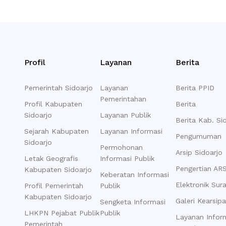
Profil
Layanan
Berita
Pemerintah Sidoarjo
Layanan
Berita PPID
Pemerintahan
Profil Kabupaten
Berita
Sidoarjo
Layanan Publik
Berita Kab. Si
Sejarah Kabupaten
Layanan Informasi
Pengumuman
Sidoarjo
Permohonan
Arsip Sidoarjo
Letak Geografis
Informasi Publik
Pengertian AR
Kabupaten Sidoarjo
Keberatan Informasi
Elektronik Sur
Profil Pemerintah
Publik
Kabupaten Sidoarjo
Galeri Kearsip
Sengketa Informasi
LHKPN Pejabat Publik
Publik
Layanan Infor
Pemerintah