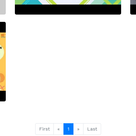
First
«
1
»
Last