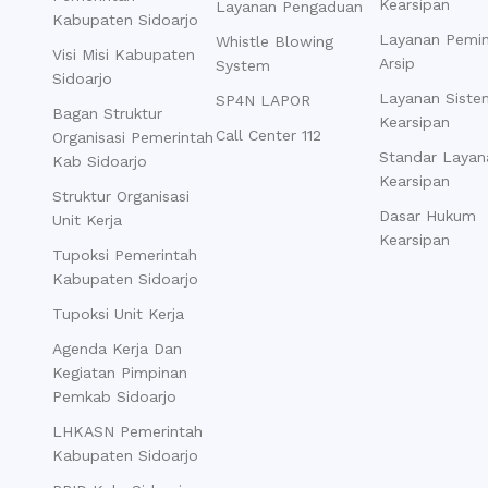
Kearsipan
Layanan Pengaduan
Kabupaten Sidoarjo
Layanan Pemi
Whistle Blowing
Visi Misi Kabupaten
Arsip
System
Sidoarjo
Layanan Siste
SP4N LAPOR
Bagan Struktur
Kearsipan
Call Center 112
Organisasi Pemerintah
Standar Layan
Kab Sidoarjo
Kearsipan
Struktur Organisasi
Dasar Hukum
Unit Kerja
Kearsipan
Tupoksi Pemerintah
Kabupaten Sidoarjo
Tupoksi Unit Kerja
Agenda Kerja Dan
Kegiatan Pimpinan
Pemkab Sidoarjo
LHKASN Pemerintah
Kabupaten Sidoarjo