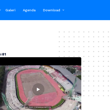
Galeri
Agenda
Download
ne
81