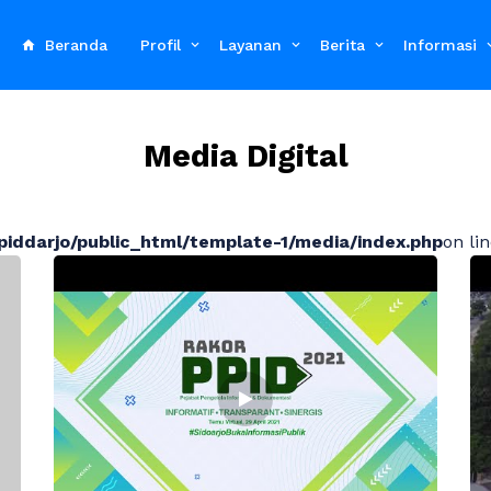
Beranda
Profil
Layanan
Berita
Informasi
Media Digital
iddarjo/public_html/template-1/media/index.php
on li